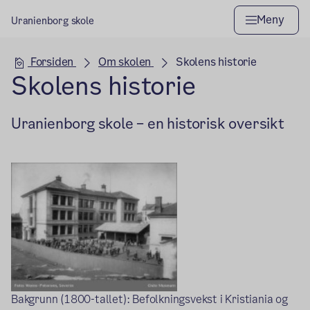
Meny
Uranienborg skole
Hovedseksjon
Forsiden
Om skolen
Skolens historie
Skolens historie
Uranienborg skole – en historisk oversikt
Bakgrunn (1800-tallet): Befolkningsvekst i Kristiania og