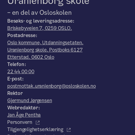
Uranienborg skole
– en del av Osloskolen
Besøks- og leveringsadresse:
Briskebyveien 7, 0259 OSLO.
Postadresse:
Oslo kommune, Utdanningsetaten.
Uranienborg skole. Postboks 6127
Etterstad. 0602 Oslo
Telefon:
22 44 00 00
E-post:
postmottak.uranienborg@osloskolen.no
Rektor
Gjermund Jørgensen
Webredaktør:
Jan Åge Pentha
Personvern
Tilgjengelighetserklæring