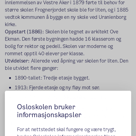
innlemmelsen av Vestre Aker i 1879 førte til behov for
større skoler. Frognerjordet skole ble for liten, og i 1885
vedtok kommunen å bygge en ny skole ved Uranienborg
kirke.
Oppstart (1886):
Skolen ble tegnet av arkitekt Ove
Ekman. Den første bygningen hadde 16 klasserom og
bolig for rektor og pedell. Skolen var moderne og
rommet opptil 40 elever per klasse.
Utvidelser:
Allerede ved åpning var skolen for liten. Den
ble utvidet flere ganger:
1890-tallet: Tredje etasje bygget.
1913: Fjerde etasje og ny fløy mot sør.
1924–1928: Gymnastikkbygning oppført.
Osloskolen bruker
Andre verdenskrig: Skolen ble rekvirert av tyskerne. I
informasjonskapsler
1942 fikk elevene undervisning på over 28 ulike steder i
Oslo.
For at nettstedet skal fungere og være trygt,
Etterkrigstiden: Babyboomen førte til overfylte klasser.