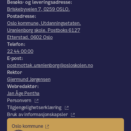
Besøks- og leveringsadresse:
Briskebyveien 7, 0259 OSLO.
Postadresse:
Oslo kommune, Utdanningsetaten.
Uranienborg skole. Postboks 6127
Etterstad. 0602 Oslo
Telefon:
22 44 00 00
E-post:
postmottak.uranienborg@osloskolen.no
Rektor
Gjermund Jørgensen
Webredaktør:
Jan Åge Pentha
Personvern
Tilgjengelighetserklæring
Bruk av informasjonskapsler
Oslo kommune