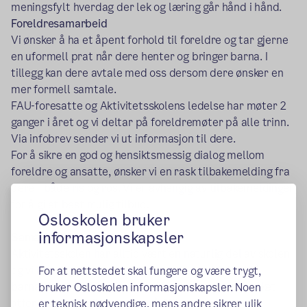
meningsfylt hverdag der lek og læring går hånd i hånd.
Foreldresamarbeid
Vi ønsker å ha et åpent forhold til foreldre og tar gjerne
en uformell prat når dere henter og bringer barna. I
tillegg kan dere avtale med oss dersom dere ønsker en
mer formell samtale.
FAU-foresatte og Aktivitetsskolens ledelse har møter 2
ganger i året og vi deltar på foreldremøter på alle trinn.
Via infobrev sender vi ut informasjon til dere.
For å sikre en god og hensiktsmessig dialog mellom
foreldre og ansatte, ønsker vi en rask tilbakemelding fra
dere - både ris og ros. Vi er avhengig av tilbakemeldinger
for å gi et best mulig tilbud.
Osloskolen bruker
informasjonskapsler
Samarbeid med skolen
Aktivitetsskolen har alltid vært en naturlig del av skolen
og vi har et godt og nært samarbeid med fokus på
For at nettstedet skal fungere og være trygt,
barnas beste. Vi har like holdninger til god og uønsket
bruker Osloskolen informasjonskapsler. Noen
atferd, og har felles regler på AKS og skolen.
er teknisk nødvendige, mens andre sikrer ulik