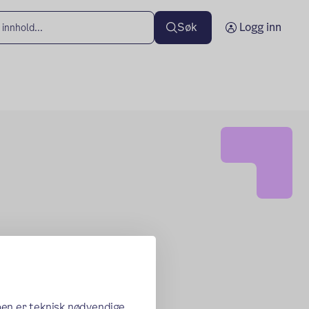
Søk
Logg inn
oen er teknisk nødvendige,