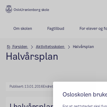
Uranienborg skole
Om skolen
Fagtilbud
For elever og f
Hovedseksjon
Forsiden
Aktivitetsskolen
Halvårsplan
Halvårsplan
Publisert:
13.01.2016
Endret:
31.08.2022
Osloskolen bruk
I halvårsplanen finnes overs
For at nettstedet skal fu