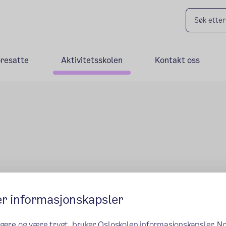
oresatte
Aktivitetsskolen
Kontakt oss
er informasjonskapsler
ikt over
ngere og være trygt, bruker Osloskolen informasjonskapsler. N