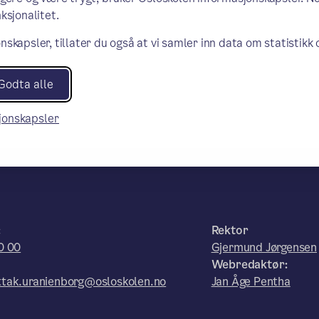
ksjonalitet.
nskapsler, tillater du også at vi samler inn data om statistikk
Godta alle
sjonskapsler
:
Rektor
0 00
Gjermund Jørgensen
Webredaktør:
tak.uranienborg@osloskolen.no
Jan Åge Pentha