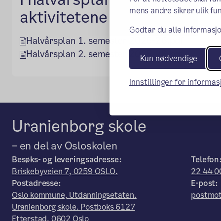
mens andre sikrer ulik fun
aktivitetene våre.
Godtar du alle informasjo
Halvårsplan 1. semester 2025-26.pdf
Halvårsplan 2. semester 2025-26.pdf
Kun nødvendige
Innstillinger for informa
Uranienborg skole
– en del av Osloskolen
Besøks- og leveringsadresse:
Telefon
Briskebyveien 7, 0259 OSLO.
22 44 0
Postadresse:
E-post:
Oslo kommune, Utdanningsetaten.
postmot
Uranienborg skole. Postboks 6127
Etterstad. 0602 Oslo