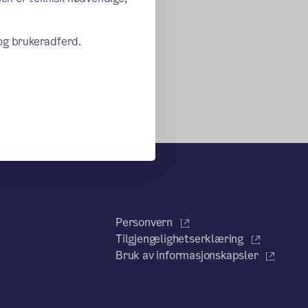
 og brukeradferd.
Personvern
Tilgjengelighetserklæring
Bruk av informasjonskapsler