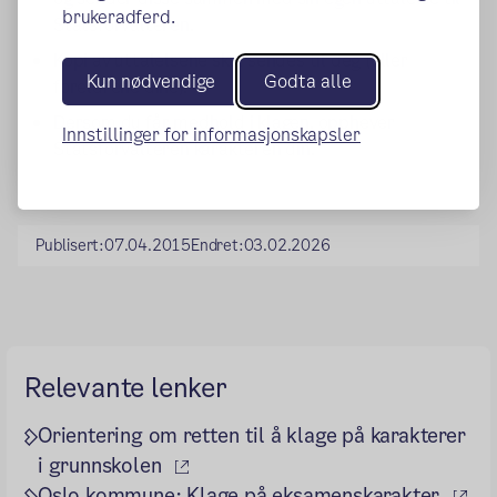
brukeradferd.
Statsforvalteren.
Kopi av uttalelsene skal sendes til deg (eller
Kun nødvendige
Godta alle
foreldrene dine).
Dersom du får medhold i klagen, opphever
Innstillinger for informasjonskapsler
Statsforvalteren karakteren din.
Publisert:
07.04.2015
Endret:
03.02.2026
Relevante lenker
Orientering om retten til å klage på karakterer
(ekstern lenke)
i grunnskolen
(ek
Oslo kommune: Klage på eksamenskarakter