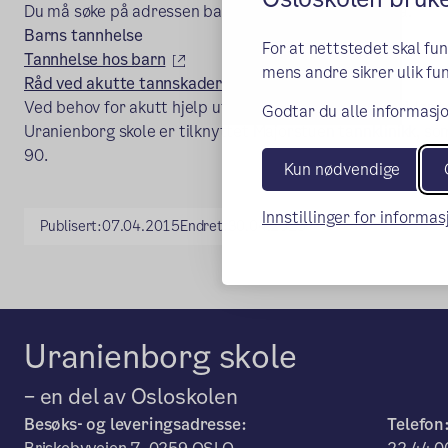
Du må søke på adressen barnet er folkeregisteret på.
Barns tannhelse
For at nettstedet skal fu
(ekstern lenke)
Tannhelse hos barn
mens andre sikrer ulik fun
(ekstern lenke)
Råd ved akutte tannskader
Ved behov for akutt hjelp utenfor ordinære åpningstider 
Godtar du alle informasjo
Uranienborg skole er tilknyttet Majorstuen tannklinikk, so
90.
Kun nødvendige
Innstillinger for informa
Publisert:
07.04.2015
Endret:
30.04.2025
Uranienborg skole
– en del av Osloskolen
Besøks- og leveringsadresse:
Telefon