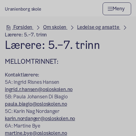
Meny
Uranienborg skole
Hovedseksjon
Forsiden
Om skolen
Ledelse og ansatte
Lærere: 5.–7. trinn
Lærere: 5.–7. trinn
MELLOMTRINNET:
Kontaktlærere:
5A: Ingrid Risnes Hansen
ingrid.r.hansen@osloskolen.no
5B: Paula Johansen Di Biagio
paula.biagio@osloskolen.no
5C: Karin Nag Nordanger
karin.nordanger@osloskolen.no
6A: Martine Bye
martine.bye@osloskolen.no