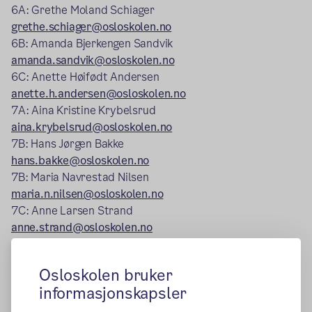
6A: Grethe Moland Schiager
grethe.schiager@osloskolen.no
6B: Amanda Bjerkengen Sandvik
amanda.sandvik@osloskolen.no
6C: Anette Høifødt Andersen
anette.h.andersen@osloskolen.no
7A: Aina Kristine Krybelsrud
aina.krybelsrud@osloskolen.no
7B: Hans Jørgen Bakke
hans.bakke@osloskolen.no
7B: Maria Navrestad Nilsen
maria.n.nilsen@osloskolen.no
7C: Anne Larsen Strand
anne.strand@osloskolen.no
Faglærere/ITO:
Mari Odenrud (ITO)
Osloskolen bruker
mari.odenrud@osloskolen.no
informasjonskapsler
Marthe Granbu Lien (ITO)
marthe.lien@osloskolen.no