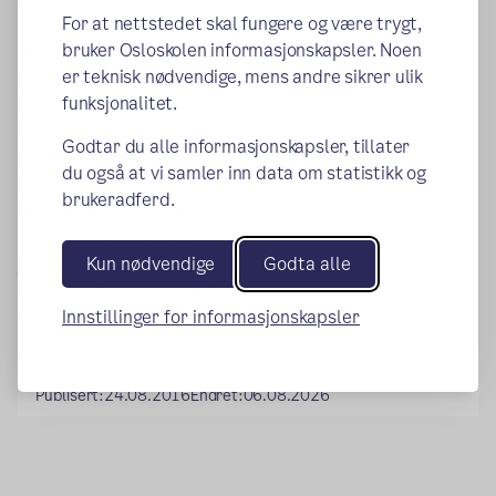
For at nettstedet skal fungere og være trygt,
Alex Ytterdahl
bruker Osloskolen informasjonskapsler. Noen
alex.ytterdahl@osloskolen.no
er teknisk nødvendige, mens andre sikrer ulik
Katrine Lea
funksjonalitet.
katrine.lea@osloskolen.no
Beate Kirkerød
Godtar du alle informasjonskapsler, tillater
beate.kirkerod@osloskolen.no
du også at vi samler inn data om statistikk og
Line Fleischer Vågsmyr
brukeradferd.
line.vagsmyr@osloskolen.no
Jon Kristian Svendsen
jon.svendsen@osloskolen.no
Kun nødvendige
Godta alle
Emma Sofie Sjaavik Arntzen
emma.arntzen@osloskolen.no
Innstillinger for informasjonskapsler
Publisert:
24.08.2016
Endret:
06.08.2026