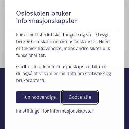
Osloskolen bruker
Viktig informasjon
informasjonskapsler
Informasjon til elever i forkant av eksamen, til
For at nettstedet skal fungere og være trygt,
signering.pdf
bruker Osloskolen informasjonskapsler. Noen
er teknisk nødvendige, mens andre sikrer ulik
funksjonalitet.
Godtar du alle informasjonskapsler, tillater
du også at vi samler inn data om statistikk og
Uranienborg skole
brukeradferd.
– en del av Osloskolen
Kun nødvendige
Godta alle
Besøks- og leveringsadresse:
Briskebyveien 7, 0259 OSLO.
Innstillinger for informasjonskapsler
Postadresse:
Oslo kommune, Utdanningsetaten.