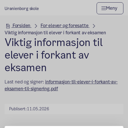
Meny
Uranienborg skole
Hovedseksjon
Forsiden
For elever og foresatte
Viktig informasjon til elever i forkant av eksamen
Viktig informasjon til
elever i forkant av
eksamen
Last ned og signer:
informasjon-til-elever-i-forkant-av-
eksamen-til-signering.pdf
Publisert:
11.05.2026